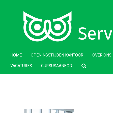
Ga
direct
naar
de
hoofdinhoud
HOME
OPENINGSTIJDEN KANTOOR
OVER ONS
VACATURES
CURSUSAANBOD