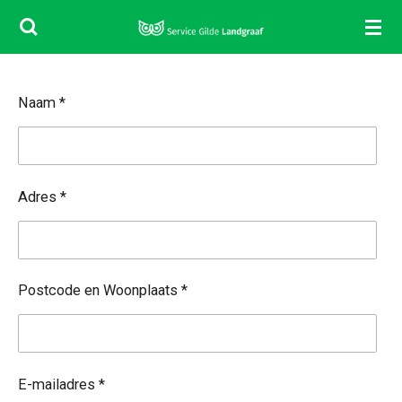
Ga
direct
naar
de
Naam *
hoofdinhoud
Adres *
Postcode en Woonplaats *
E-mailadres *