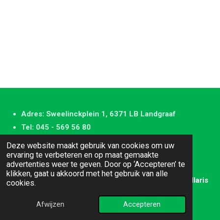
Adres: Sweelinckplein 1, 6371 LB Landgraaf
Tel: 045 - 569 56 80
E-mail:
gildelandgraaf@gmail.com
Deze website maakt gebruik van cookies om uw
Website:
www.servicegilde-landgraaf.nl
ervaring te verbeteren en op maat gemaakte
advertenties weer te geven. Door op ‘Accepteren’ te
K.v.K.-nummer: 41073218
klikken, gaat u akkoord met het gebruik van alle
© 2025 Service Gilde Landgraaf Design: Jos Collaris
cookies.
Powered by
JouwWeb
Afwijzen
Accepteren