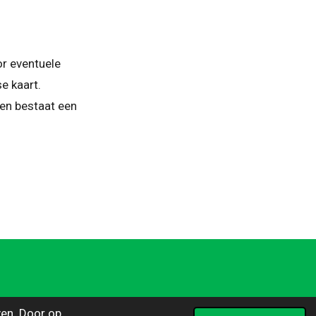
or eventuele
e kaart.
en bestaat een
en. Door op