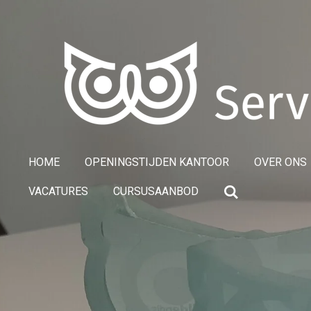
Ga
direct
naar
de
hoofdinhoud
HOME
OPENINGSTIJDEN KANTOOR
OVER ONS
VACATURES
CURSUSAANBOD