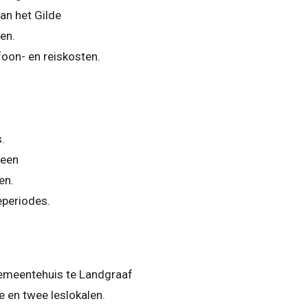
an het Gilde
en.
foon- en reiskosten.
.
 een
en.
eperiodes.
gemeentehuis te Landgraaf
e en twee leslokalen.