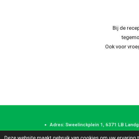
Bij de rece
tegemoe
Ook voor vroe
Adres: Sweelinckplein 1, 6371 LB Landg
Tel: 045 - 569 56 80
Deze website maakt gebruik van cookies om uw ervaring t