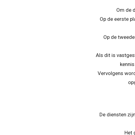
Om de do
Op de eerste pl
Op de tweede 
Als dit is vastge
kennis
Vervolgens wordt
op
De diensten zij
Het 