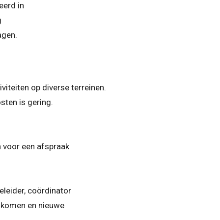
eerd in
g
agen.
iteiten op diverse terreinen.
sten is gering.
n voor een afspraak
geleider, coördinator
e komen en nieuwe