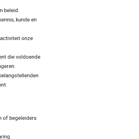
n beleid.
kennis, kunde en
ctiviteit onze
cent die voldoende
ngeren.
 belangstellenden
nt.
n of begeleiders
ring.