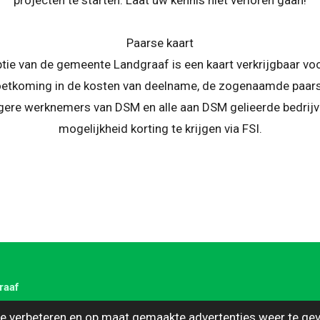
projecten te starten. Laat uw kennis niet verloren gaan!
Paarse kaart
ptie van de gemeente Landgraaf is een kaart verkrijgbaar vo
tkoming in de kosten van deelname, de zogenaamde paars
gere werknemers van DSM en alle aan DSM gelieerde bedrijv
mogelijkheid korting te krijgen via FSI.
raaf
e verbeteren en op maat gemaakte advertenties weer te gev