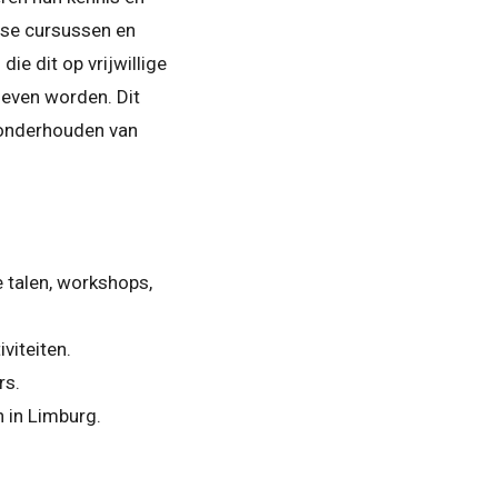
rse cursussen en
e dit op vrijwillige
geven worden. Dit
n onderhouden van
e talen, workshops,
viteiten.
rs.
 in Limburg.