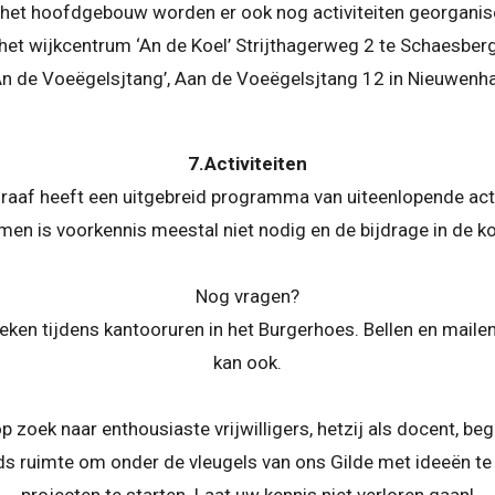
het hoofdgebouw worden er ook nog activiteiten georganis
het wijkcentrum ‘An de Koel’ Strijthagerweg 2 te Schaesber
An de Voeëgelsjtang’, Aan de Voeëgelsjtang 12 in Nieuwenh
7.Activiteiten
graaf heeft een uitgebreid programma van uiteenlopende activ
en is voorkennis meestal niet nodig en de bijdrage in de ko
Nog vragen?
en tijdens kantooruren in het Burgerhoes. Bellen en maile
kan ook.
op zoek naar enthousiaste vrijwilligers, hetzij als docent, be
eeds ruimte om onder de vleugels van ons Gilde met ideeën t