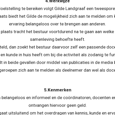
4.Werkwijze
elstelling te bereiken volgt Gilde Landgraaf een tweespore
aats biedt het Gilde de mogelijkheid zich aan te melden om 
ervaring belangeloos over te brengen aan anderen.
plaats tracht het bestuur voortdurend na te gaan aan welke a
samenleving behoefte heeft.
steld, dan zoekt het bestuur daarvoor zelf een passende do
 en kunde in huis heeft om bij die activiteit als zodanig te fu
 in beide gevallen door middel van publicaties in de media
geroepen zich aan te melden als deelnemer dan wel als doce
5.Kenmerken
n belangeloos en informeel en de coördinatoren, docenten e
ontvangen hiervoor geen geld.
gaat uitsluitend om het overdragen van kennis, kunde en erva