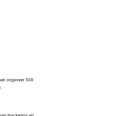
s aan ongeveer 500
.
eren hun kennis en