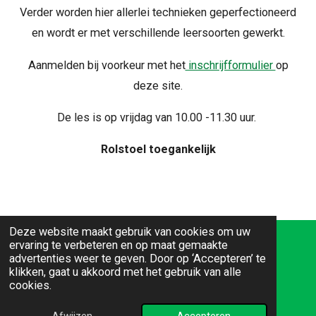
Verder worden hier allerlei technieken geperfectioneerd
en wordt er met verschillende leersoorten gewerkt.
Aanmelden bij voorkeur met het
inschrijfformulier
op
deze site.
De les is op vrijdag van 10.00 -11.30 uur.
Rolstoel toegankelijk
Deze website maakt gebruik van cookies om uw
ervaring te verbeteren en op maat gemaakte
Adres: Sweelinckplein 1, 6371 LB Landgraaf
advertenties weer te geven. Door op ‘Accepteren’ te
klikken, gaat u akkoord met het gebruik van alle
Tel: 045 - 569 56 80
cookies.
E-mail:
gildelandgraaf@gmail.com
Website:
www.servicegilde-landgraaf.nl
Afwijzen
Accepteren