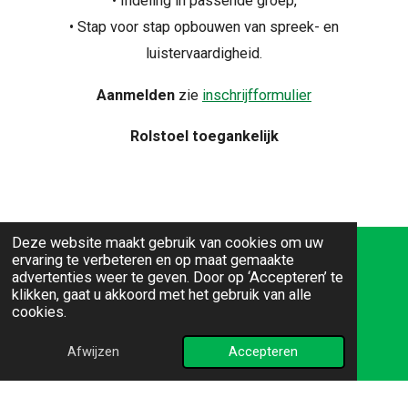
• Indeling in passende groep,
• Stap voor stap opbouwen van spreek- en
luistervaardigheid.
Aanmelden
zie
inschrijfformulier
Rolstoel toegankelijk
Deze website maakt gebruik van cookies om uw
ervaring te verbeteren en op maat gemaakte
Adres: Sweelinckplein 1, 6371 LB Landgraaf
advertenties weer te geven. Door op ‘Accepteren’ te
klikken, gaat u akkoord met het gebruik van alle
Tel: 045 - 569 56 80
cookies.
E-mail:
gildelandgraaf@gmail.com
Website:
www.servicegilde-landgraaf.nl
Afwijzen
Accepteren
K.v.K.-nummer: 41073218
© 2025 Service Gilde Landgraaf Design: Jos Collaris