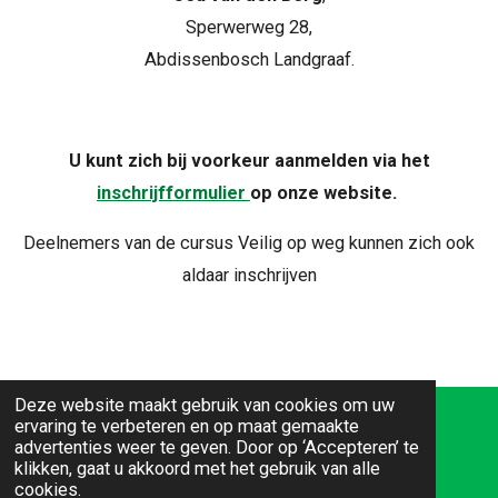
Sperwerweg 28,
Abdissenbosch Landgraaf.
U kunt zich bij voorkeur aanmelden via het
inschrijfformulier
op onze website.
Deelnemers van de cursus Veilig op weg kunnen zich ook
aldaar inschrijven
Deze website maakt gebruik van cookies om uw
ervaring te verbeteren en op maat gemaakte
Adres: Sweelinckplein 1, 6371 LB Landgraaf
advertenties weer te geven. Door op ‘Accepteren’ te
klikken, gaat u akkoord met het gebruik van alle
Tel: 045 - 569 56 80
cookies.