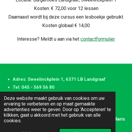
Kosten: € 72,00 voor 12 lessen
Daarnaast wordt bij deze cursus een lesboekje gebruikt.
Kosten globaal € 14,00
Interesse? Meldt u aan via het
contactformulier
Adres: Sweelinckplein 1, 6371 LB Landgraaf
Tel: 045 - 569 56 80
E-mail:
gildelandgraaf@gmail.com
Deze website maakt gebruik van cookies om uw
Website:
www.servicegilde-landgraaf.nl
ervaring te verbeteren en op maat gemaakte
advertenties weer te geven. Door op ‘Accepteren’ te
K.v.K.-nummer: 41073218
klikken, gaat u akkoord met het gebruik van alle
© 2025 Service Gilde Landgraaf Design: Jos Collaris
cookies.
Powered by
JouwWeb